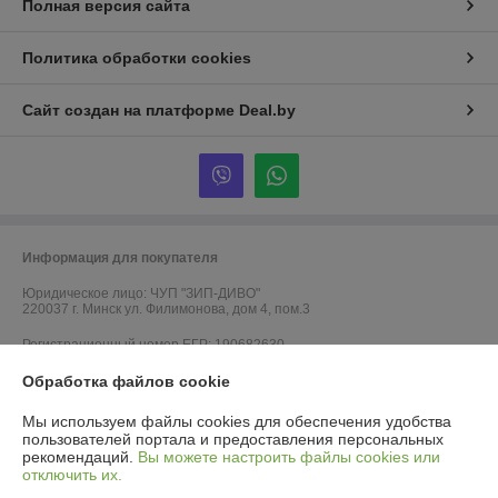
Полная версия сайта
Политика обработки cookies
Сайт создан на платформе Deal.by
Информация для покупателя
Юридическое лицо:
ЧУП "ЗИП-ДИВО"
220037 г. Минск ул. Филимонова, дом 4, пом.3
Регистрационный номер ЕГР: 190682630
УНП: 190682630
Обработка файлов cookie
Регистрационный орган: Минский горисполком
Мы используем файлы cookies для обеспечения удобства
пользователей портала и предоставления персональных
Дата регистрации компании: 09.02.2016
рекомендаций.
Вы можете настроить файлы cookies или
отключить их.
Ссылка на свидетельство/лицензию